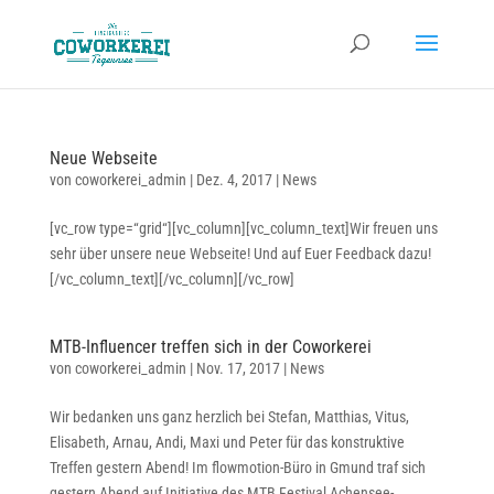
Neue Webseite
von
coworkerei_admin
|
Dez. 4, 2017
|
News
[vc_row type=“grid“][vc_column][vc_column_text]Wir freuen uns
sehr über unsere neue Webseite! Und auf Euer Feedback dazu!
[/vc_column_text][/vc_column][/vc_row]
MTB-Influencer treffen sich in der Coworkerei
von
coworkerei_admin
|
Nov. 17, 2017
|
News
Wir bedanken uns ganz herzlich bei Stefan, Matthias, Vitus,
Elisabeth, Arnau, Andi, Maxi und Peter für das konstruktive
Treffen gestern Abend! Im flowmotion-Büro in Gmund traf sich
gestern Abend auf Initiative des MTB Festival Achensee-