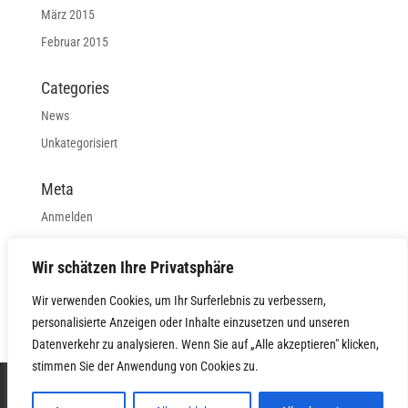
März 2015
Februar 2015
Categories
News
Unkategorisiert
Meta
Anmelden
Eintrags-Feed
Wir schätzen Ihre Privatsphäre
Kommentar-Feed
WordPress.org
Wir verwenden Cookies, um Ihr Surferlebnis zu verbessern,
personalisierte Anzeigen oder Inhalte einzusetzen und unseren
Datenverkehr zu analysieren. Wenn Sie auf „Alle akzeptieren" klicken,
stimmen Sie der Anwendung von Cookies zu.
START
FLEX SPACE
MEETING
IMPRESSUM
MEMBER-LOGIN