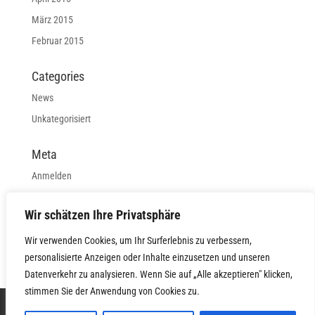
März 2015
Februar 2015
Categories
News
Unkategorisiert
Meta
Anmelden
Eintrags-Feed
Wir schätzen Ihre Privatsphäre
Kommentar-Feed
WordPress.org
Wir verwenden Cookies, um Ihr Surferlebnis zu verbessern,
personalisierte Anzeigen oder Inhalte einzusetzen und unseren
Datenverkehr zu analysieren. Wenn Sie auf „Alle akzeptieren" klicken,
stimmen Sie der Anwendung von Cookies zu.
START
FLEX SPACE
MEETING
IMPRESSUM